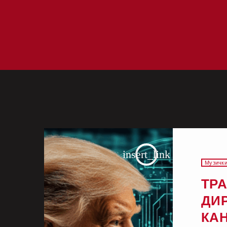
insert_link
Музички
ТР
ДИ
КА