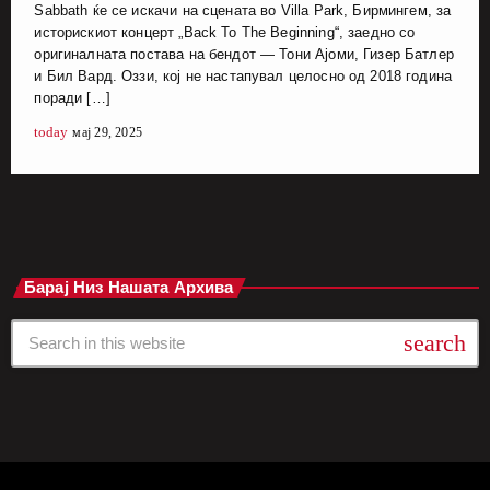
Sabbath ќе се искачи на сцената во Villa Park, Бирмингем, за
историскиот концерт „Back To The Beginning“, заедно со
оригиналната постава на бендот — Тони Ајоми, Гизер Батлер
и Бил Вард. Оззи, кој не настапувал целосно од 2018 година
поради […]
today
мај 29, 2025
Барај Низ Нашата Архива
search