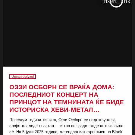
insert_link
Uncategorized
ОЗЗИ ОСБОРН СЕ ВРАЌА ДОМА:
ПОСЛЕДНИОТ КОНЦЕРТ НА
ПРИНЦОТ НА ТЕМНИНАТА ЌЕ БИДЕ
ИСТОРИСКА ХЕВИ-МЕТАЛ
ПРОСЛАВА
По седум години тишина, Оззи Осборн се подготвува за
својот последен настап — и тоа во градот каде што започна
сè. На 5 јули 2025 година, легендарниот фронтмен на Black