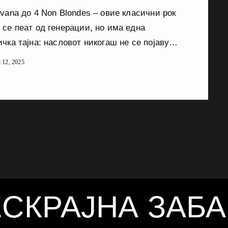
vana до 4 Non Blondes – овие класични рок
 се пеат од генерации, но има една
чка тајна: насловот никогаш не се појавува
стот! Текст: Постојат песни што ги пееме на
ј 12, 2025
ги знаеме од збор до збор, а никогаш не
е запрашале: „Чекај малку, зошто насловот
спомнува никаде?“ Во светот на музиката,
те песни се вистински куриозитети – и
та магија лежи токму […]
СКРАЈНА ЗАБ