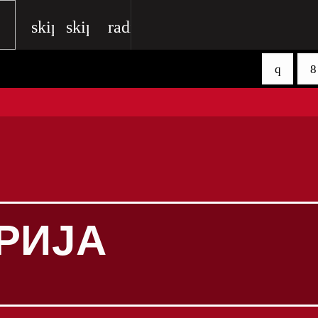
skip_previous
skip_next
radio
РИЈА