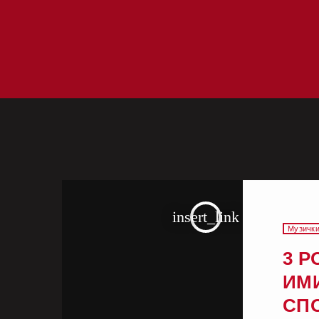
insert_link
Музички
3 Р
ИМ
СП