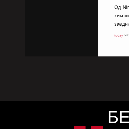
Од Nir
химни
заедни
во тек
today
ма
глас, 
сме с
не се 
вакви
нивна
БЕ