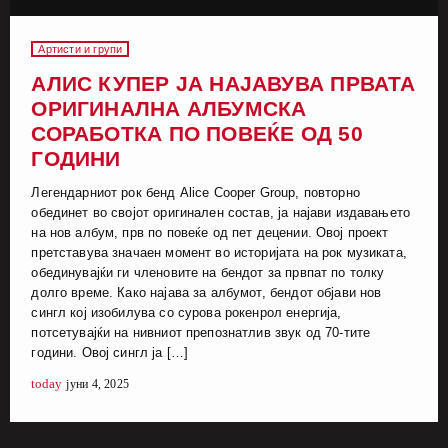
Артисти и групи
АЛИС КУПЕР ЈА НАЈАВУВА ПРВАТА
ОРИГИНАЛНА АЛБУМСКА
СОРАБОТКА ПО ПОВЕЌЕ ОД 50
ГОДИНИ
Легендарниот рок бенд Alice Cooper Group, повторно
обединет во својот оригинален состав, ја најави издавањето
на нов албум, прв по повеќе од пет децении. Овој проект
претставува значаен момент во историјата на рок музиката,
обединувајќи ги членовите на бендот за првпат по толку
долго време. Како најава за албумот, бендот објави нов
сингл кој изобилува со сурова рокенрол енергија,
потсетувајќи на нивниот препознатлив звук од 70-тите
години. Овој сингл ја […]
today
јуни 4, 2025