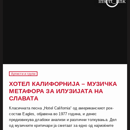
insert_link
Артисти и групи
ХОТЕЛ КАЛИФОРНИЈА – МУЗИЧКА
МЕТАФОРА ЗА ИЛУЗИЈАТА НА
СЛАВАТА
Класичната песна „Hotel California“ од американскиот рок-
состав Eagles, објавена во 1977 година, и денес
предизвикува длабоки анализи и различни толкувања. Дел
од музичките критичари ја сметаат за едно од најмоќните