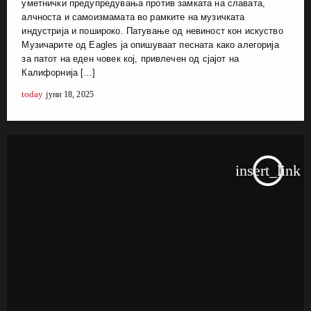
уметнички предупредувања против замката на славата,
алчноста и самоизмамата во рамките на музичката
индустрија и пошироко. Патување од невиност кон искуство
Музичарите од Eagles ја опишуваат песната како алегорија
за патот на еден човек кој, привлечен од сјајот на
Калифорнија […]
today
јуни 18, 2025
insert_link