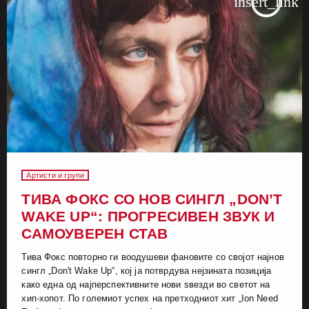
insert_link
Артисти и групи
ТИВА ФОКС СО НОВ СИНГЛ „DON’T
WAKE UP“: ПРОГРЕСИВЕН ЗВУК И
САМОУВЕРЕН СТАВ
Тива Фокс повторно ги воодушеви фановите со својот најнов
сингл „Don't Wake Up“, кој ја потврдува нејзината позиција
како една од најперспективните нови ѕвезди во светот на
хип-хопот. По големиот успех на претходниот хит „Ion Need