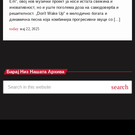
Em“, овој нов музички проект ја носи истата свежина и
иновативност, но и уште поголема доза на самодоверба и
решителност. „Don't Wake Up“ е мелодично богата и
динамична песна која комбинира прогресивни звуци со […]
today
мај 22, 2025
Барај Низ Нашата Архива
search