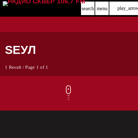
play_arro
search
menu
SЕУЛ
1 Result / Page 1 of 1