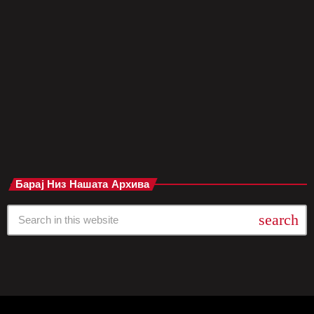
месеци – од нивниот последен албум Born Pink од
септември 2022 година. По потврда на YG Entertainment,
видеото се снима од 6 јуни во Сеул, под режија на познат
странски режисер, во строго приватна локација, без
откривање на детали за локацијата или темата […]
today
јуни 9, 2025
Барај Низ Нашата Архива
search