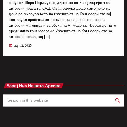
отпушти Шира Перлмутер, директор на Канцеларијата за
авторски права на САД. Оваа одлука дојде само неколку
дена по објавувањето на извештајот на Канцеларијата кој
поставува прашања за легалноста на користењето на
авторски материјали за обука на AI модели. Извештајот што
предизвика контроверзија Извештајот на Канцеларијата за
авторски права, кој […]
today
мај 12, 2025
Барај Низ Нашата Архива
search