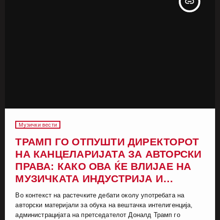
insert_link
Музички вести
ТРАМП ГО ОТПУШТИ ДИРЕКТОРОТ
НА КАНЦЕЛАРИЈАТА ЗА АВТОРСКИ
ПРАВА: КАКО ОВА ЌЕ ВЛИЈАЕ НА
МУЗИЧКАТА ИНДУСТРИЈА И
ВЕШТАЧКАТА ИНТЕЛИГЕНЦИЈА?
Во контекст на растечките дебати околу употребата на
авторски материјали за обука на вештачка интелигенција,
администрацијата на претседателот Доналд Трамп го