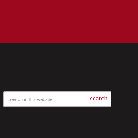
Барај Низ Нашата Архива
search