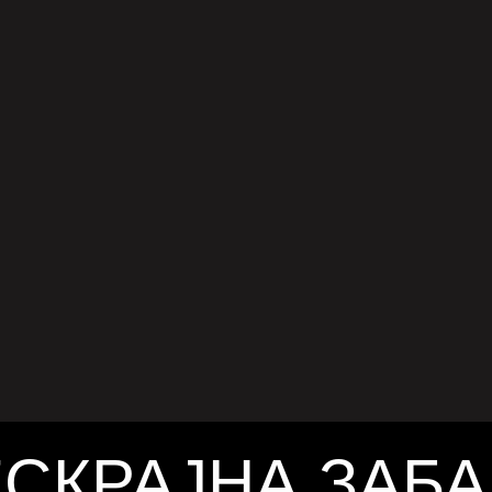
АВИ БЕЗ ЗДИВ
т оригинален филм на Куглер – мешавина
ор, музика и расна историја​ Режисерот
 Куглер, познат по филмовите „Black
r“ и „Creed“, се враќа со својот прв целосно
рил 16, 2025
ален проект – „Sinners“. Овој филм
тавува уникатна комбинација на хорор,
терска драма, романса, блус музика и
а, создавајќи амбициозен и жанровски
иниран филм. Сместен во Кларксдејл,
ипи во 1932 година, приказната се
ра на заедница која се бори да го […]
СКРАЈНА ЗАБ