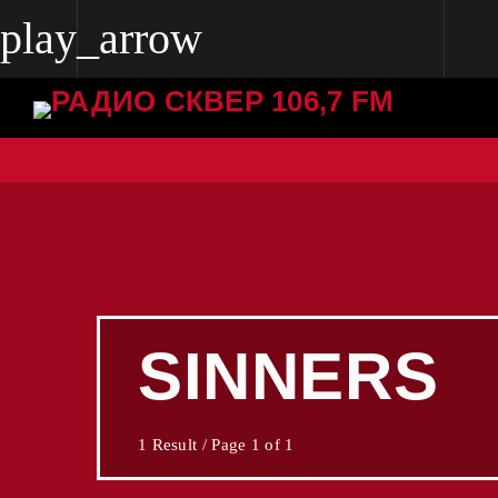
play_arrow
play_arrow
Radio Skver 106.7 FM
Radio Skver 106.7 FM
SINNERS
1 Result / Page 1 of 1