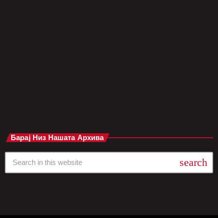
очекуваат трето дете. Облечена во впечатливо бело
креативно издание, таа доминираше на црвениот тепих, но и
зад сцената – со својата отвореност, харизма и искреност.
Во разговор со медиумите, 37-годишната музичарка откри
дека и покрај бременоста, таа активно работи на својот
деветти студиски […]
today
мај 7, 2025
Барај Низ Нашата Архива
search