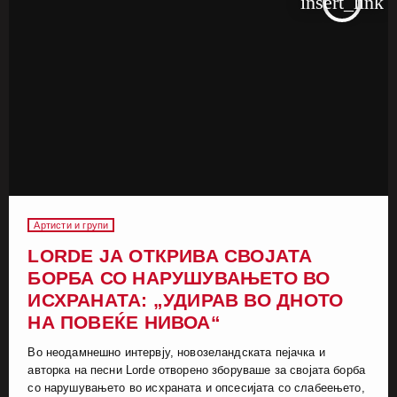
insert_link
Артисти и групи
LORDE ЈА ОТКРИВА СВОЈАТА
БОРБА СО НАРУШУВАЊЕТО ВО
ИСХРАНАТА: „УДИРАВ ВО ДНОТО
НА ПОВЕЌЕ НИВОА“
Во неодамнешно интервју, новозеландската пејачка и
авторка на песни Lorde отворено зборуваше за својата борба
со нарушувањето во исхраната и опсесијата со слабеењето,