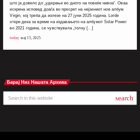
што ја довело до „удирање во дното на повеќе нивоа“. Оваа
искрена исповед доаѓа во пресрет на нејзиниот нов албум
Virgin, кој треба да излезе на 27 јуни 2025 година. Lorde
откри дека за време на издавањето на албумот Solar Power
во 2021 година, се чувствувала „толку […]
today
мај 15, 2025
Барај Низ Нашата Архива
search