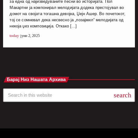
за една од најизведуваните песни во историјата. Пол
Макартни ја компонирал мелодијата додека престојувал во
домот на својата тогашна девојка, Џејн Ашер. Во почетокот,
тој се сомневал дека несвесно ја „позајмил“ мелодијата од
некоја џез композиција. Откако […]
today
јуни 2, 2025
Барај Низ Нашата Архива
search