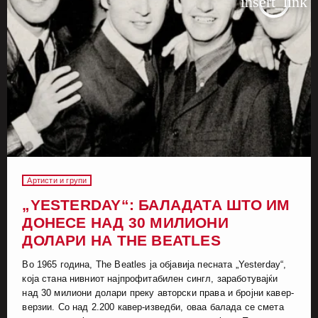
insert_link
Артисти и групи
„YESTERDAY“: БАЛАДАТА ШТО ИМ
ДОНЕСЕ НАД 30 МИЛИОНИ
ДОЛАРИ НА THE BEATLES
Во 1965 година, The Beatles ја објавија песната „Yesterday“,
која стана нивниот најпрофитабилен сингл, заработувајќи
над 30 милиони долари преку авторски права и бројни кавер-
верзии. Со над 2.200 кавер-изведби, оваа балада се смета