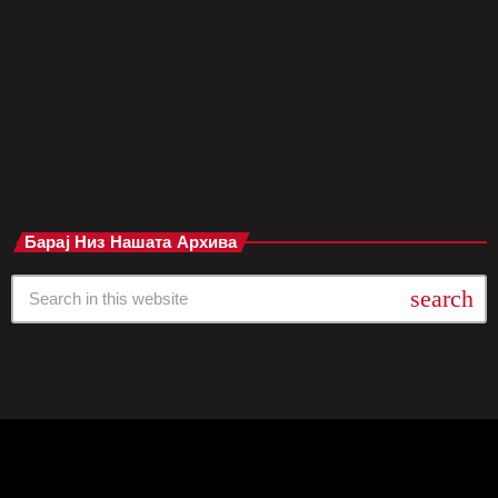
„освежување“ на настанот, со цел да ѝ се даде нов дух и
енергија, но и да ја признае културната важност на северна
Англија во светската музичка сцена. Sony Music […]
today
јуни 9, 2025
Барај Низ Нашата Архива
search