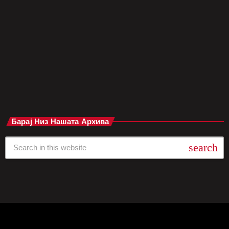
повратнички албум не само што носи свежа енергија, туку и
длабока порака за тоа колку сме сите поврзани во едно
непредвидливо општество. Првиот сингл од албумот, „I Want
It All“, е кратка, но […]
today
мај 29, 2025
Барај Низ Нашата Архива
search