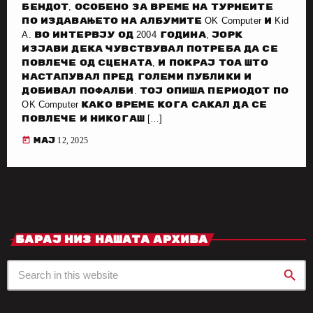
бендот, особено за време на турнеите
по издавањето на албумите OK Computer и Kid
A. Во интервју од 2004 година, Јорк
изјави дека чувствувал потреба да се
повлече од сцената, и покрај тоа што
настапувал пред големи публики и
добивал пофалби. Тој опиша периодот по
OK Computer како време кога сакал да се
повлече и никогаш […]
today
мај 12, 2025
Барај Низ Нашата Архива
search