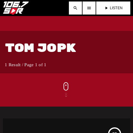
search
menu
play_arrow
LISTEN
ТОМ ЈОРК
1 Result / Page 1 of 1