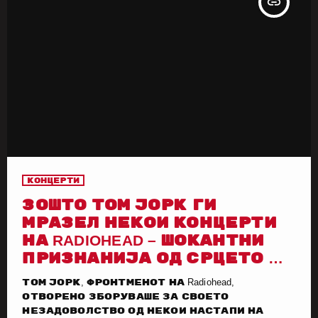
insert_link
Концерти
ЗОШТО ТОМ ЈОРК ГИ
МРАЗЕЛ НЕКОИ КОНЦЕРТИ
НА RADIOHEAD – ШОКАНТНИ
ПРИЗНАНИЈА ОД СРЦЕТО НА
СЦЕНАТА
Том Јорк, фронтменот на Radiohead,
отворено зборуваше за своето
незадоволство од некои настапи на