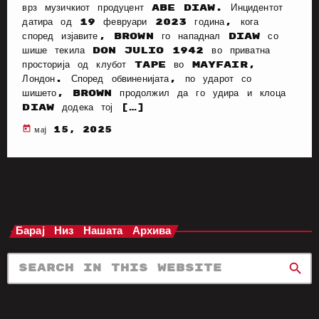
врз музичкиот продуцент Abe Diaw. Инцидентот
датира од 19 февруари 2023 година, кога
според изјавите, Brown го нападнал Diaw со
шише текила Don Julio 1942 во приватна
просторија од клубот Tape во Mayfair,
Лондон. Според обвиненијата, по ударот со
шишето, Brown продолжил да го удира и клоца
Diaw додека тој […]
today
мај 15, 2025
Барај Низ Нашата Архива
search