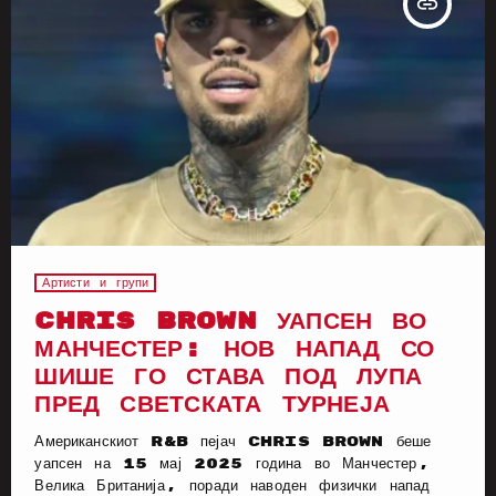
insert_link
Артисти и групи
CHRIS BROWN УАПСЕН ВО
МАНЧЕСТЕР: НОВ НАПАД СО
ШИШЕ ГО СТАВА ПОД ЛУПА
ПРЕД СВЕТСКАТА ТУРНЕЈА
Американскиот R&B пејач Chris Brown беше
уапсен на 15 мај 2025 година во Манчестер,
Велика Британија, поради наводен физички напад