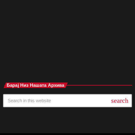
Обединетото Кралство. Според последните економски
проценки, се очекува дека фановите ќе потрошат вртоглави
1.06 милијарди фунти за да го проследат камбекот на Liam и
Noel Gallagher во рамки на нивната турнеја во 2025 година.
Тоа е сума што ги надминува дури и трошењата поврзани со
турнеите на мегазвезди како […]
today
мај 22, 2025
Барај Низ Нашата Архива
search