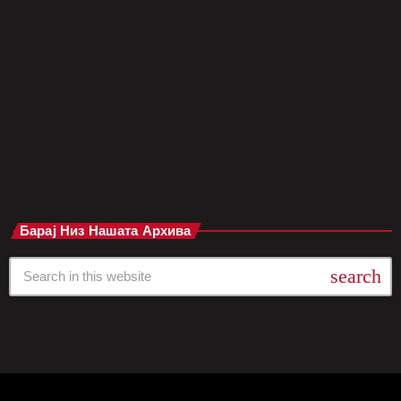
Lloran“, што предизвика разочарување кај фановите ширум
светот. Причината за откажувањето е поврзана со
претходниот концерт во Бостон, каде што беа откриени
структурни проблеми на сцената за време на рутинска
инспекција. Овие […]
today
јуни 2, 2025
Барај Низ Нашата Архива
search