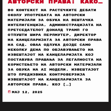
АВТОРСКИ ПРАВА: КАКО
ОВА ЌЕ ВЛИЈАЕ НА
Во контекст на растечките дебати
МУЗИЧКАТА ИНДУСТРИЈА
околу употребата на авторски
И ВЕШТАЧКАТА
материјали за обука на вештачка
интелигенција, администрацијата на
ИНТЕЛИГЕНЦИЈА?
претседателот Доналд Трамп го
отпушти Шира Перлмутер, директор
на Канцеларијата за авторски права
на САД. Оваа одлука дојде само
неколку дена по објавувањето на
извештајот на Канцеларијата кој
поставува прашања за легалноста на
користењето на авторски материјали
за обука на AI модели. Извештајот
што предизвика контроверзија
Извештајот на Канцеларијата за
авторски права, кој […]
today
мај 12, 2025