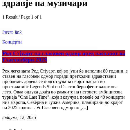
здравје на музичари
1 Result / Page 1 of 1
insert_link
Концерти
Род Стјуарт на гласовен одмор пред настапот на
Гластонбери 2025
Рок легендата Род Стјуарт, кој во јуни ќе наполни 80 години, е
ставен на гласовен одмор поради претходни здравствени
проблеми, додека се подготвува за својот настап во
престижниот Legends Slot на Гластонбери фестивалот ова
лето. Оваа одлука доаѓа во рамките на неговата амбициозна
турнеја "One Last Time", која вклучува повеќе од 40 концерти
низ Европа, Северна и Јужна Америка, планирани до крајот
на 2025 година . 🎶 Гласовен одмор по […]
today
мај 12, 2025