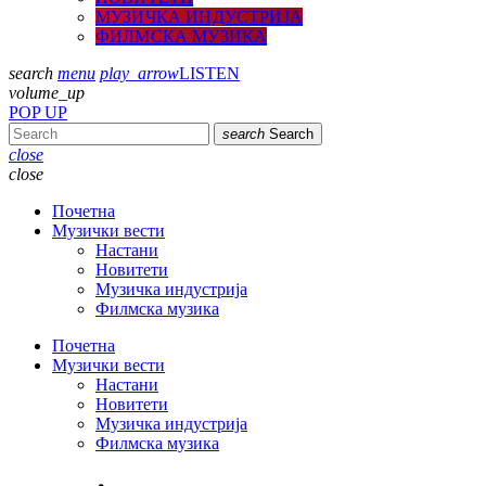
МУЗИЧКА ИНДУСТРИЈА
ФИЛМСКА МУЗИКА
search
menu
play_arrow
LISTEN
volume_up
POP UP
search
Search
close
close
Почетна
Музички вести
Настани
Новитети
Музичка индустрија
Филмска музика
Почетна
Музички вести
Настани
Новитети
Музичка индустрија
Филмска музика