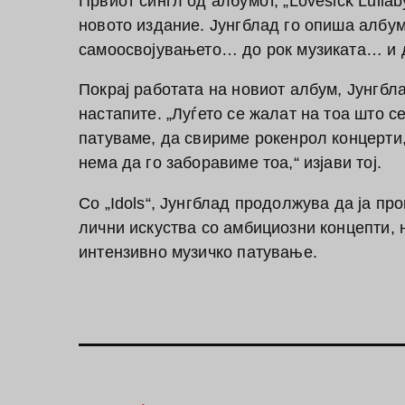
Првиот сингл од албумот, „Lovesick Lulla
новото издание.
Јунгблад го опиша албум
самоосвојувањето… до рок музиката… и до
Покрај работата на новиот албум, Јунгбл
настапите.
„Луѓето се жалат на тоа што с
патуваме, да свириме рокенрол концерти
нема да го заборавиме тоа,“ изјави тој.
Со „Idols“, Јунгблад продолжува да ја пр
лични искуства со амбициозни концепти, 
интензивно музичко патување.