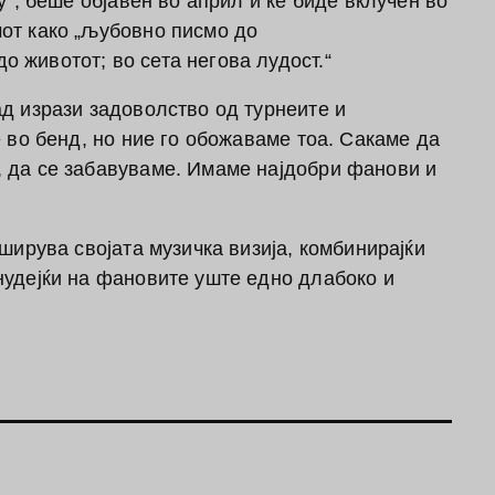
by“, беше објавен во април и ќе биде вклучен во
от како „љубовно писмо до
 животот; во сета негова лудост.“
ад изрази задоволство од турнеите и
е во бенд, но ние го обожаваме тоа. Сакаме да
, да се забавуваме. Имаме најдобри фанови и
оширува својата музичка визија, комбинирајќи
нудејќи на фановите уште едно длабоко и