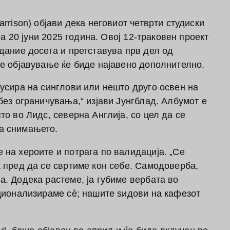
rrison) објави дека неговиот четврти студиски
на 20 јуни 2025 година.
Овој 12-траковен проект
дание досега и претставува прв дел од
ие објавување ќе биде најавено дополнително.
усира на синглови или нешто друго освен на
без ограничувања,“ изјави Јунгблад.
Албумот е
то во Лидс, северна Англија, со цел да се
а снимањето.
 на хероите и потрага по валидација.
„Се
 пред да се свртиме кон себе. Самодоверба,
. Додека растеме, ја губиме вербата во
ационализираме сè; нашите ѕидови на кафезот