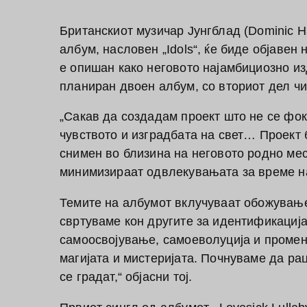
Британскиот музичар Јунгблад (Dominic Ha
албум, насловен „Idols“, ќе биде објавен 
е опишан како неговото најамбициозно из
планиран двоен албум, со вториот дел ч
„Сакав да создадам проект што не се фок
чувството и изградбата на свет… Проект 
снимен во близина на неговото родно мес
минимизираат одвлекувањата за време н
Темите на албумот вклучуваат обожување
свртуваме кон другите за идентификација
самоосвојување, самоеволуција и промена
магијата и мистеријата. Почнуваме да р
се градат,“ објасни тој.