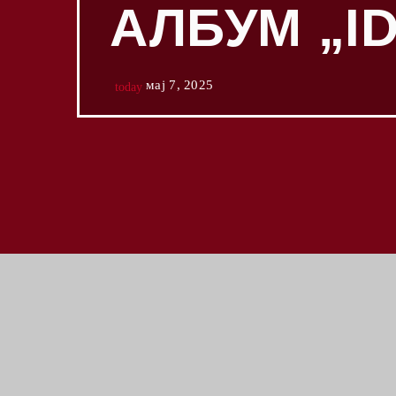
АЛБУМ „ID
мај 7, 2025
today