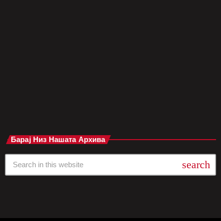
целосно оригинален проект – „Sinners“. Овој филм
претставува уникатна комбинација на хорор, гангстерска
драма, романса, блус музика и акција, создавајќи
амбициозен и жанровски недефиниран филм. Сместен во
Кларксдејл, Мисисипи во 1932 година, приказната се
фокусира на заедница која се бори да го […]
today
април 16, 2025
Барај Низ Нашата Архива
search