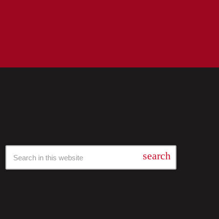
Барај Низ Нашата Архива
search