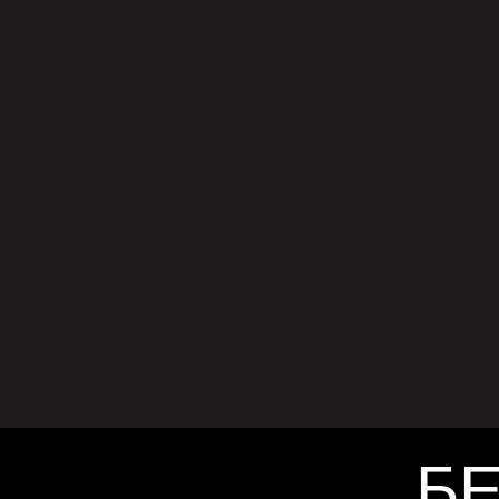
СЕ
🎶 Чи
Макс 
новиот
2023 г
today
ма
помал
на зб
врска
Hurry“
„Darli
БЕ