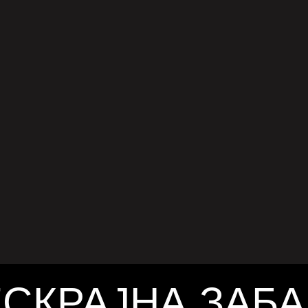
ВЕРНА АМЕРИКА
кашкото инди рок дуо Whitney, составено од
Какатсек и Жулиен Ерлих, се враќаат со
 сингл „Darling“, нивното прво издание од
одина. Песната е емотивна и кратка, трае
ј 29, 2025
ку од три минути, и се фокусира на темата
огување и прифаќање на крајот на една
. Инспирирана од класици како „Gonna
 на Доли Партон и „Take Care“ на Big Star,
ng“ е композиција што остава силен […]
СКРАЈНА ЗАБ