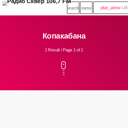
play_arrow
search
menu
LI
Копакабана
1 Result / Page 1 of 1
insert_link