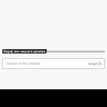
дека може да донесе повеќе од 100 милиони долари во
локалната каса преку туризам, угостителство и потрошувачка.
Концертот беше […]
today
мај 8, 2025
Барај низ нашата архива
search