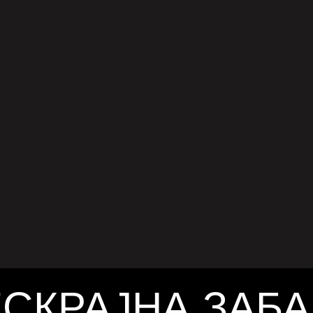
ЕНА
ните денови на Металика, кога бендот сѐ
се пробиваше на музичката сцена,
ите меѓу членовите беа честа појава. Еден
јзабележителните инциденти се случи за
ј 12, 2025
 на нивниот трет настап, кога фронтменот
 Хетфилд физички го нападна тапанарот
Улрих на сцена. Несогласување околу
тата За време на тој концерт, бендот се
рил да ја свири песната "Let It Loose" како
еѓутоа, Улрих започнал со друга песна,
СКРАЈНА ЗАБ