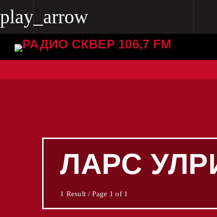
play_arrow
play_arrow
Radio Skver 106.7 FM
Radio Skver 106.7 FM
ЛАРС УЛР
1 Result / Page 1 of 1