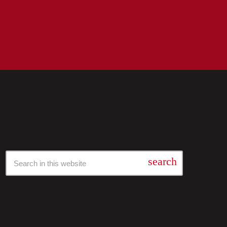
Барај Низ Нашата Архива
search