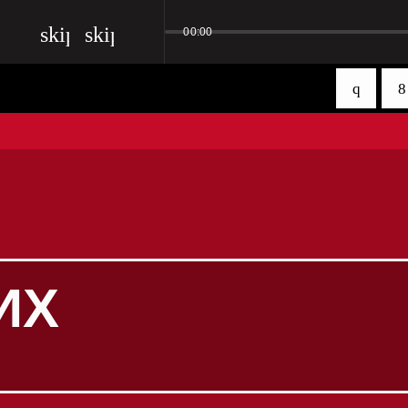
skip_previous
skip_next
00:00
ИХ