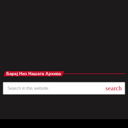
нејзин настап досега. Настанот, финансиран од градските
власти, имаше за цел да ја оживее локалната економија, со
прогнози дека може да донесе повеќе од 100 милиони
долари во локалната каса преку туризам, угостителство и
потрошувачка. Концертот беше […]
today
мај 8, 2025
Барај Низ Нашата Архива
search