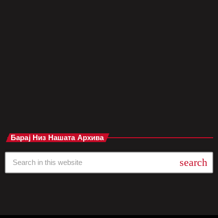
очекуваат трето дете. Облечена во впечатливо бело
креативно издание, таа доминираше на црвениот тепих, но и
зад сцената – со својата отвореност, харизма и искреност.
Во разговор со медиумите, 37-годишната музичарка откри
дека и покрај бременоста, таа активно работи на својот
деветти студиски […]
today
мај 7, 2025
Барај Низ Нашата Архива
search