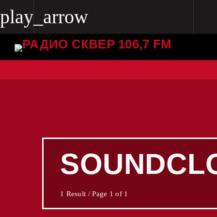
play_arrow
play_arrow
Radio Skver 106.7 FM
Radio Skver 106.7 FM
SOUNDCL
1 Result / Page 1 of 1