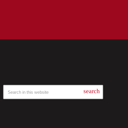
Барај Низ Нашата Архива
search