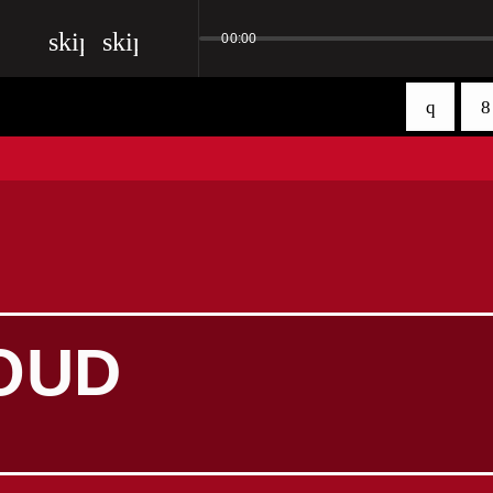
skip_previous
skip_next
00:00
OUD