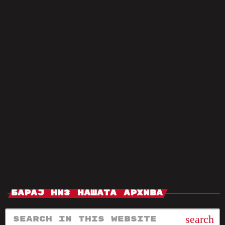
првите две концерти во Индија – и
двата се распродадоа за само
неколку часа. Настанот ќе се одржи
на 18 и 19 октомври во New Delhi,
на легендарниот стадион Jawaharlal
Nehru, што го прави неговиот
пробив во земјата незаборавен
момент во музичката сцена.
Распределбата покажа дека билетите
беа купени од млади од преку 500
градови – два […]
today
јуни 9, 2025
Барај Низ Нашата Архива
search