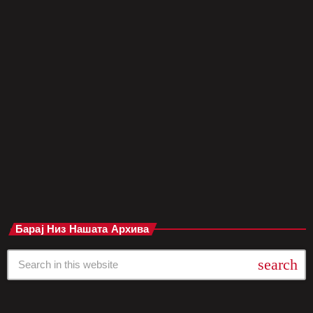
организаторот Wannasee Ltd објави дека е принуден да
откаже десет фестивали планирани за летото 2025 година.
Оваа одлука доаѓа поради „тешка трговска средина“ и
„ненадеен пад на довербата на клиентите“, што ја направи
работата на компанијата неодржлива. Меѓу откажаните
настани се: Kubix Festival и Monument Festival во
Сандерленд Sign Of The Times Festival во Хартфордшир Три
изданија на Stone Valley Festival низ […]
today
мај 29, 2025
Барај Низ Нашата Архива
search