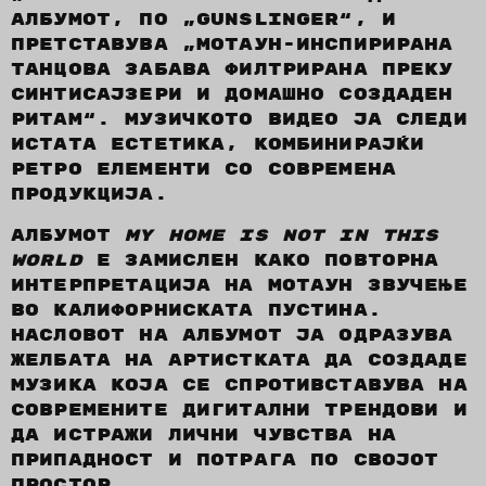
албумот, по „Gunslinger“, и
претставува „Мотаун-инспирирана
танцова забава филтрирана преку
синтисајзери и домашно создаден
ритам“. Музичкото видео ја следи
истата естетика, комбинирајќи
ретро елементи со современа
продукција.
Албумот
My Home Is Not In This
World
е замислен како повторна
интерпретација на Мотаун звучење
во калифорниската пустина.
Насловот на албумот ја одразува
желбата на артистката да создаде
музика која се спротивставува на
современите дигитални трендови и
да истражи лични чувства на
припадност и потрага по својот
простор.