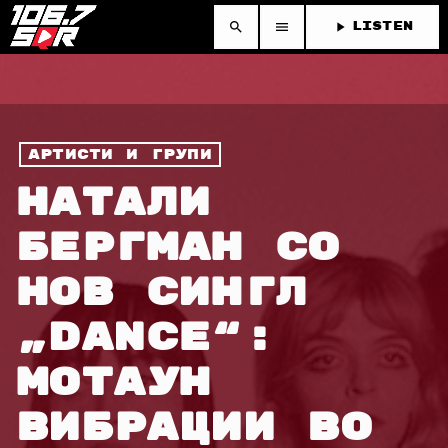
search
menu
play_arrow
LISTEN
Артисти и групи
НАТАЛИ
БЕРГМАН СО
НОВ СИНГЛ
„DANCE“:
МОТАУН
ВИБРАЦИИ ВО