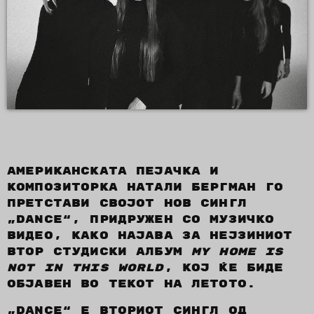
Американската пејачка и
композиторка Натали Бергман го
претстави својот нов сингл
„Dance“, придружен со музичко
видео, како најава за нејзиниот
втор студиски албум
My Home Is
Not In This World
, кој ќе биде
објавен во текот на летото.
„Dance“ е вториот сингл од