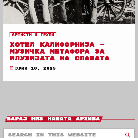
Артисти и групи
ХОТЕЛ КАЛИФОРНИЈА –
МУЗИЧКА МЕТАФОРА ЗА
ИЛУЗИЈАТА НА СЛАВАТА
today
јуни 18, 2025
Барај Низ Нашата Архива
search