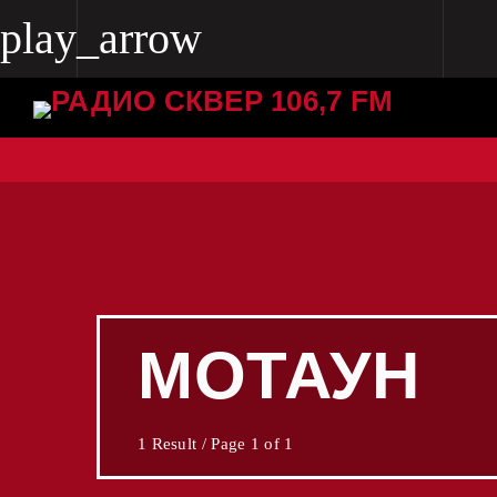
play_arrow
play_arrow
Radio Skver 106.7 FM
Radio Skver 106.7 FM
МОТАУН
1 Result / Page 1 of 1