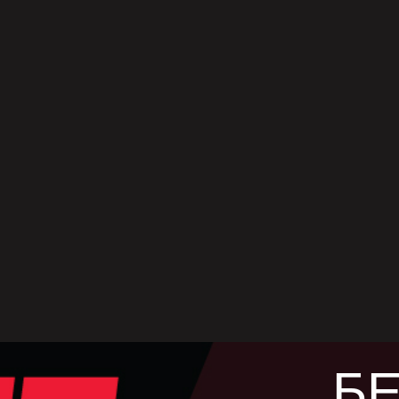
КА
Амери
Бергма
придру
нејзи
today
ма
This W
„Dance
„Guns
танцо
и дом
следи
елеме
БЕ