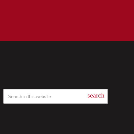
Барај Низ Нашата Архива
search