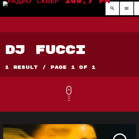
search
menu
DJ FUCCI
1 Result / Page 1 of 1