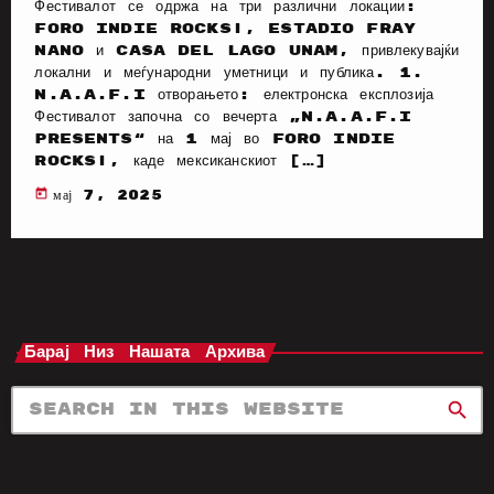
Фестивалот се одржа на три различни локации:
Foro Indie Rocks!, Estadio Fray
Nano и Casa del Lago UNAM, привлекувајќи
локални и меѓународни уметници и публика. 1.
N.A.A.F.I отворањето: електронска експлозија
Фестивалот започна со вечерта „N.A.A.F.I
Presents“ на 1 мај во Foro Indie
Rocks!, каде мексиканскиот […]
today
мај 7, 2025
Барај Низ Нашата Архива
search