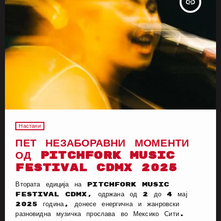
insert_link
Настани
ПЕТ НЕЗАБОРАВНИ МОМЕНТИ
ОД PITCHFORK MUSIC
FESTIVAL CDMX 2025
Втората едиција на Pitchfork Music
Festival CDMX, одржана од 2 до 4 мај
2025 година, донесе енергична и жанровски
разновидна музичка прослава во Мексико Сити.