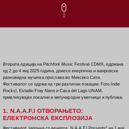
Втората едиција на Pitchfork Music Festival CDMX, одржана
од 2 до 4 мај 2025 година, донесе енергична и жанровски
разновидна музичка прослава во Мексико Сити.
Фестивалот се одржа на три различни локации: Foro Indie
Rocks!, Estadio Fray Nano и Casa del Lago UNAM,
привлекувајќи локални и меѓународни уметници и публика.
1. N.A.A.F.I ОТВОРАЊЕТО:
ЕЛЕКТРОНСКА ЕКСПЛОЗИЈА
Фестивалот започна со вечерта „N.A.A.F.I Presents“ на 1 мај