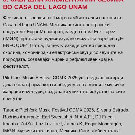
ВО CASA DEL LAGO UNAM
Фестивалот заврши на 4 мај со амбиентални настапи во
Casa del Lago UNAM. Мексиканскиот електронски
продуцент Edgar Mondragón, заедно со VJ Erik López
(IMGN), претстави аудиовизуелно искуство наречено „E-
ENFOQUE“. Потоа, James K изведе сет во природна
околина, комбинирајќи електронски звуци со звуците на
природата, создавајќи мирен и рефлективен крај на
фестивалот.
Pitchfork Music Festival CDMX 2025 уште еднаш потврди
дека е платформа која ги обединува различните музички
жанрови и култури, создавајќи уникатно искуство за сите
присутни.
Тагови: Pitchfork Music Festival CDMX 2025, Silvana Estrada,
Rodrigo Amarante, Earl Sweatshirt, N.A.A.F.I, DJ Fucci,
Imaabs, ZutZut, Luz Luz Luz!, James K, Edgar Mondragón,
IMGN, музички фестивал, Мексико Сити, амбиентална