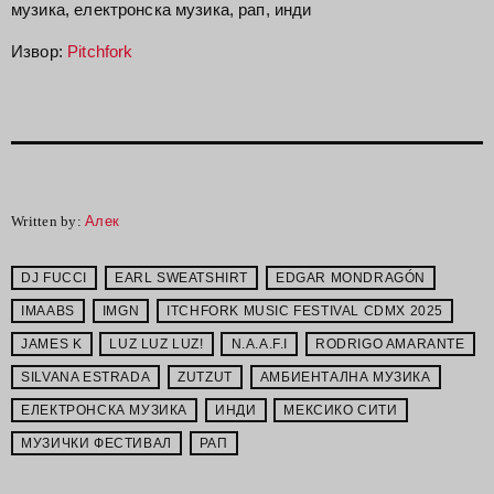
музика, електронска музика, рап, инди
Извор:
Pitchfork
Written by:
Алек
DJ FUCCI
EARL SWEATSHIRT
EDGAR MONDRAGÓN
IMAABS
IMGN
ITCHFORK MUSIC FESTIVAL CDMX 2025
JAMES K
LUZ LUZ LUZ!
N.A.A.F.I
RODRIGO AMARANTE
SILVANA ESTRADA
ZUTZUT
АМБИЕНТАЛНА МУЗИКА
ЕЛЕКТРОНСКА МУЗИКА
ИНДИ
МЕКСИКО СИТИ
МУЗИЧКИ ФЕСТИВАЛ
РАП