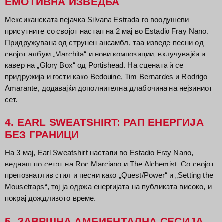
ЕМОТИВНА ИЗВЕДБА
Мексиканската пејачка Silvana Estrada го воодушеви
присутните со својот настап на 2 мај во Estadio Fray Nano.
Придружувана од струнен ансамбл, таа изведе песни од
својот албум „Marchita“ и нови композиции, вклучувајќи и
кавер на „Glory Box“ од Portishead. На сцената ѝ се
придружија и гости како Bedouine, Tim Bernardes и Rodrigo
Amarante, додавајќи дополнителна длабочина на нејзиниот
сет.
4. EARL SWEATSHIRT: РАП ЕНЕРГИЈА
БЕЗ ГРАНИЦИ
На 3 мај, Earl Sweatshirt настапи во Estadio Fray Nano,
веднаш по сетот на Roc Marciano и The Alchemist. Со својот
препознатлив стил и песни како „Quest/Power“ и „Setting the
Mousetraps“, тој ја одржа енергијата на публиката високо, и
покрај дождливото време.
5. ЗАВРШНА АМБИЕНТАЛНА СЕСИЈА