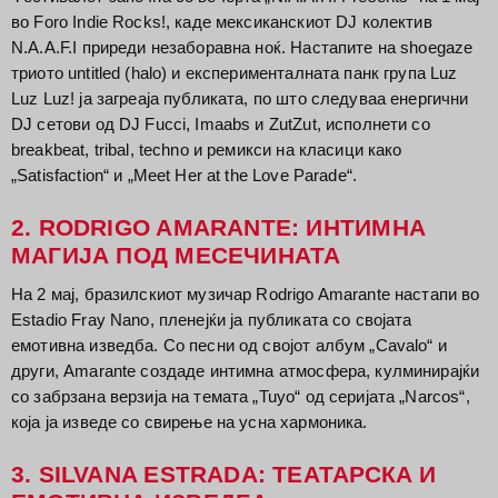
во Foro Indie Rocks!, каде мексиканскиот DJ колектив
N.A.A.F.I приреди незаборавна ноќ. Настапите на shoegaze
триото untitled (halo) и експерименталната панк група Luz
Luz Luz! ја загреаја публиката, по што следуваа енергични
DJ сетови од DJ Fucci, Imaabs и ZutZut, исполнети со
breakbeat, tribal, techno и ремикси на класици како
„Satisfaction“ и „Meet Her at the Love Parade“.
2. RODRIGO AMARANTE: ИНТИМНА
МАГИЈА ПОД МЕСЕЧИНАТА
На 2 мај, бразилскиот музичар Rodrigo Amarante настапи во
Estadio Fray Nano, пленејќи ја публиката со својата
емотивна изведба. Со песни од својот албум „Cavalo“ и
други, Amarante создаде интимна атмосфера, кулминирајќи
со забрзана верзија на темата „Tuyo“ од серијата „Narcos“,
која ја изведе со свирење на усна хармоника.
3. SILVANA ESTRADA: ТЕАТАРСКА И