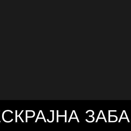
IC FESTIVAL CDMX 2025
а едиција на Pitchfork Music Festival
 одржана од 2 до 4 мај 2025 година, донесе
ична и жанровски разновидна музичка
ава во Мексико Сити. Фестивалот се одржа
 7, 2025
 различни локации: Foro Indie Rocks!,
io Fray Nano и Casa del Lago UNAM,
екувајќи локални и меѓународни уметници
ика. 1. N.A.A.F.I отворањето: електронска
озија Фестивалот започна со вечерта
.F.I Presents“ на 1 мај во Foro Indie Rocks!,
мексиканскиот […]
СКРАЈНА ЗАБ