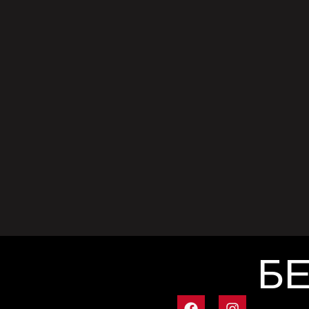
MUS
Вторат
CDMX,
енерг
просл
today
мај
на три
Estad
привл
и публ
експл
„N.A.A
каде 
БЕ