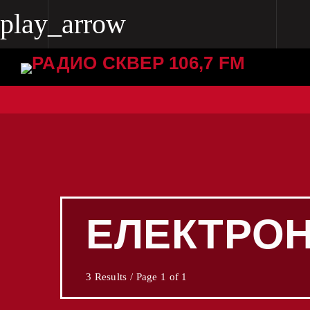
play_arrow
play_arrow
Radio Skver 106.7 FM
Radio Skver 106.7 FM
ЕЛЕКТРОН
3 Results / Page 1 of 1