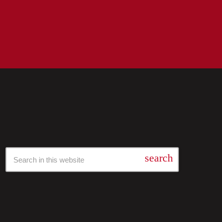
Барај Низ Нашата Архива
search