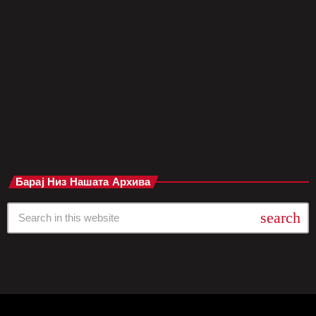
Fray Nano и Casa del Lago UNAM, привлекувајќи локални и
меѓународни уметници и публика. 1. N.A.A.F.I отворањето:
електронска експлозија Фестивалот започна со вечерта
„N.A.A.F.I Presents“ на 1 мај во Foro Indie Rocks!, каде
мексиканскиот […]
today
мај 7, 2025
Барај Низ Нашата Архива
search