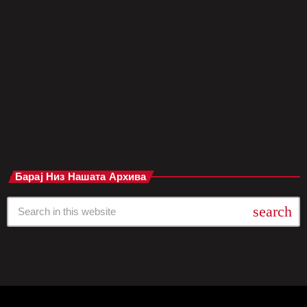
Fray Nano и Casa del Lago UNAM, привлекувајќи локални и
меѓународни уметници и публика. 1. N.A.A.F.I отворањето:
електронска експлозија Фестивалот започна со вечерта
„N.A.A.F.I Presents“ на 1 мај во Foro Indie Rocks!, каде
мексиканскиот […]
today
мај 7, 2025
Барај Низ Нашата Архива
search