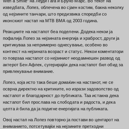
With a Smile“ на Лејди Гага и Бруно Марс.
Во текот на
изведбата, Лопез, облечена во сјаен костим, бакна неколку
од нејзините танчари, што предизвика споредби со
иконскиот настап на МТВ ВМА од 2003 година.
Реакциите на настапот беа поделени.
Додека некои ја
пофалија Лопез за нејзината енергија и храброст, други ја
критикуваа за непримерно однесување, особено во
контекст на нејзината возраст и статус.
Некои коментатори
го поврзаа настапот со нејзиниот неодамнешен развод од
актерот Бен Афлек, сугерирајќи дека настапот бил обид за
привлекување внимание.
Лопез, која исто така беше домаќин на настанот, не се
осврна директно на критиките, но изрази задоволство од
настапот и благодарност до публиката.
Таа истакна дека
настапот бил прослава на слободата и радоста, и дека
целта ѝ била да ја подигне енергијата на публиката.
Овој настап на Лопез повторно ја постави во центарот на
вниманието, потсетувајќи на нејзините претходни