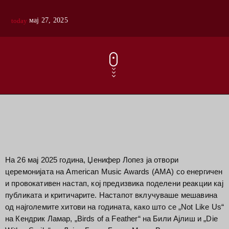
мај 27, 2025
today
На 26 мај 2025 година, Џенифер Лопез ја отвори
церемонијата на American Music Awards (AMA) со енергичен
и провокативен настап, кој предизвика поделени реакции кај
публиката и критичарите.
Настапот вклучуваше мешавина
од најголемите хитови на годината, како што се „Not Like Us“
на Кендрик Ламар, „Birds of a Feather“ на Били Ајлиш и „Die