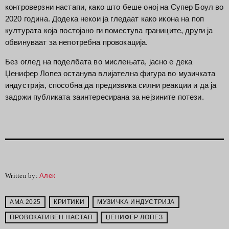
контроверзни настапи, како што беше оној на Супер Боул во
2020 година.
Додека некои ја гледаат како икона на поп
културата која постојано ги поместува границите, други ја
обвинуваат за непотребна провокација.
Без оглед на поделбата во мислењата, јасно е дека
Џенифер Лопез останува влијателна фигура во музичката
индустрија, способна да предизвика силни реакции и да ја
задржи публиката заинтересирана за нејзините потези.
Written by:
Алек
AMA 2025
КРИТИКИ
МУЗИЧКА ИНДУСТРИЈА
ПРОВОКАТИВЕН НАСТАП
ЏЕНИФЕР ЛОПЕЗ