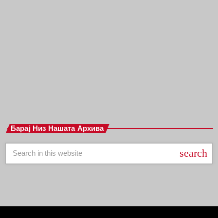
ХОТЕЛ КАЛИФОРНИЈА – МУЗИЧКА
МЕТАФОРА ЗА ИЛУЗИЈАТА НА
СЛАВАТА
today
јуни 18, 2025
Барај Низ Нашата Архива
search