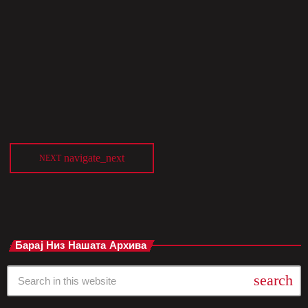
видеоспот за своја прва заедничка песна по 2 години и 8
месеци – од нивниот последен албум Born Pink од
септември 2022 година. По потврда на YG Entertainment,
видеото се снима од 6 јуни во Сеул, под режија на познат
странски режисер, во строго приватна локација, без
откривање на детали за локацијата или темата […]
today
јуни 9, 2025
navigate_next
NEXT
Барај Низ Нашата Архива
search