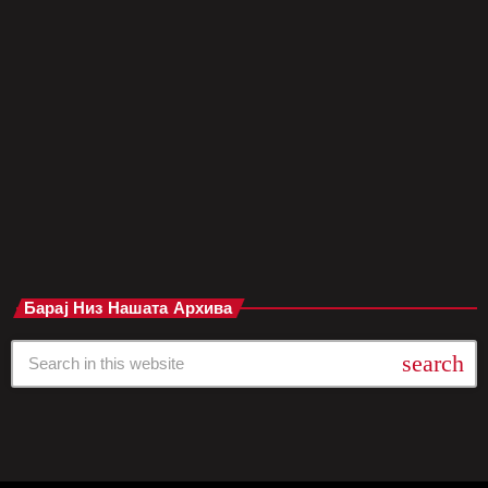
некогашната кралица на „bubblegum“ попот, денес се соочува
со лавина од критики, потсмев и јавна незаинтересираност.
Нејзината некогашна формула за успех – гламур, хумор и
сексуализирана игривост – повеќе не допира до новата
генерација слушатели. Последните обиди за музичко
враќање […]
today
мај 8, 2025
Барај Низ Нашата Архива
search