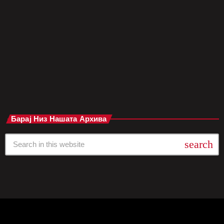
процесот на прифаќање бил тежок, но сега, со зрелост и
разбирање, го поддржува татко си во неговата нова љубов.
„На почетокот беше тешко, затоа што детето во мене
реагираше пред возрасната личност да може […]
today
јуни 2, 2025
Барај Низ Нашата Архива
search