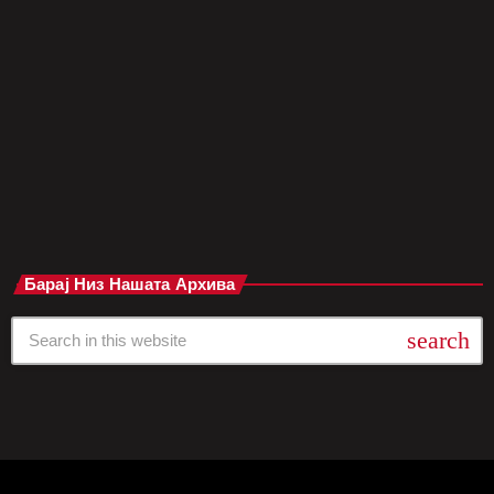
две недели, преименувајќи го во чест на својата нова песна.
Пабот „Thomas Wolsey“ во центарот на Ипсвич, познат по
своето традиционално англиско наследство, моментално го
носи името „The Old Phone“ – инспириран од истоимената
песна […]
today
мај 8, 2025
Барај Низ Нашата Архива
search