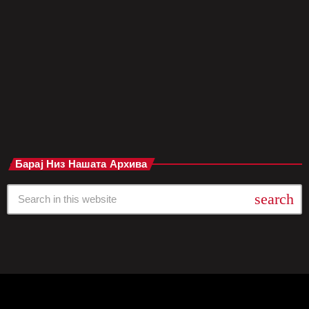
процесот на прифаќање бил тежок, но сега, со зрелост и
разбирање, го поддржува татко си во неговата нова љубов.
„На почетокот беше тешко, затоа што детето во мене
реагираше пред возрасната личност да може […]
today
јуни 2, 2025
Барај Низ Нашата Архива
search