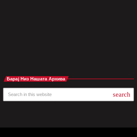
две недели, преименувајќи го во чест на својата нова песна.
Пабот „Thomas Wolsey“ во центарот на Ипсвич, познат по
своето традиционално англиско наследство, моментално го
носи името „The Old Phone“ – инспириран од истоимената
песна […]
today
мај 8, 2025
Барај Низ Нашата Архива
search