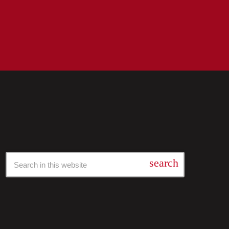
Барај Низ Нашата Архива
search