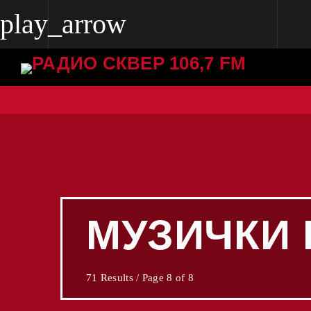
play_arrow
play_arrow
Radio Skver 106.7 FM
Radio Skver 106.7 FM
МУЗИЧКИ 
71 Results / Page 8 of 8